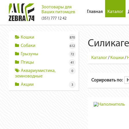
Зоотовары для
Главная
Каталог
Ваших питомцев
(351) 777 12 42
Кошки
870
Силикаг
Собаки
612
Грызуны
72
Каталог
/
Кошки
/
Птицы
41
Аквариумистика,
0
земноводные
Сорировать по:
Акции
3