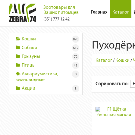
Зоотовары для
Главная
Каталог
Ваших питомцев
(351) 777 12 42
Кошки
870
Пуходёрк
Собаки
612
Грызуны
72
Каталог
/
Кошки
/
Птицы
41
Аквариумистика,
0
земноводные
Сорировать по:
Акции
3