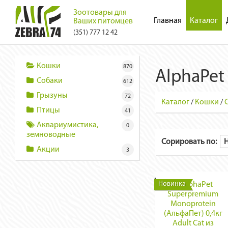
Зоотовары для
Главная
Каталог
Ваших питомцев
(351) 777 12 42
Кошки
870
AlphaPet
Собаки
612
Грызуны
72
Каталог
/
Кошки
/
Птицы
41
Аквариумистика,
0
земноводные
Сорировать по:
Акции
3
Новинка