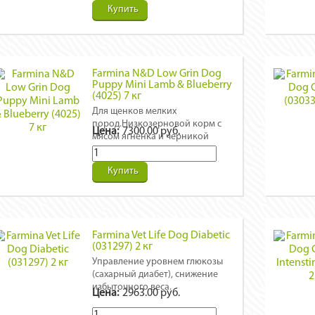
Купить
Farmina N&D Low Grin Dog
Puppy Mini Lamb & Blueberry
(4025) 7 кг
Для щенков мелких
пород.Низкозерновой корм с
Цена:
7300.00 руб.
мясом ягненка и черникой
Купить
Farmina Vet Life Dog Diabetic
(031297) 2 кг
Управление уровнем глюкозы
(сахарный диабет), снижение
избыточного веса.
Цена:
2963.00 руб.