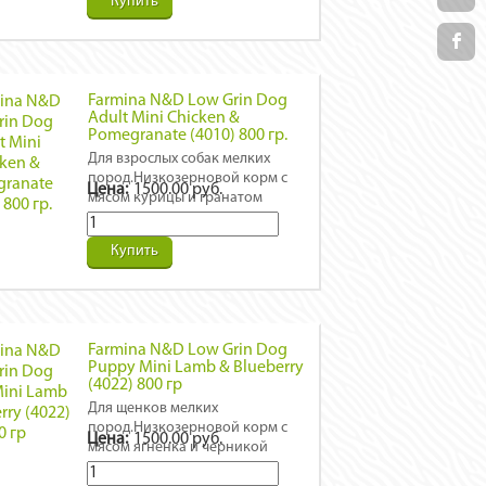
Купить
Farmina N&D Low Grin Dog
Adult Mini Chicken &
Pomegranate (4010) 800 гр.
Для взрослых собак мелких
пород.Низкозерновой корм с
Цена:
1500.00 руб.
мясом курицы и гранатом
Купить
Farmina N&D Low Grin Dog
Puppy Mini Lamb & Blueberry
(4022) 800 гр
Для щенков мелких
пород.Низкозерновой корм с
Цена:
1500.00 руб.
мясом ягненка и черникой