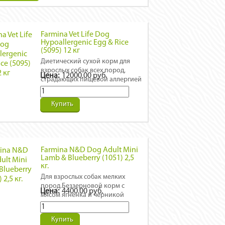
Farmina Vet Life Dog
Hypoallergenic Egg & Rice
(5095) 12 кг
Диетический сухой корм для
взрослых собак всех пород,
Цена:
12000.00 руб.
страдающих пищевой аллергией
или пищевой
непереносимостью.Товар под
Купить
заказ за 7 дней до доставки.
Farmina N&D Dog Adult Mini
Lamb & Blueberry (1051) 2,5
кг.
Для взрослых собак мелких
пород.Беззерновой корм с
Цена:
4400.00 руб.
мясом ягненка и черникой
Купить