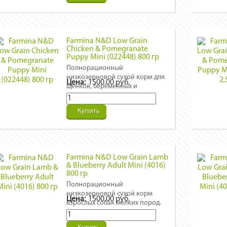
Farmina N&D Low Grain
Chicken & Pomegranate
Puppy Mini (022448) 800 гр
Полнорационный
низкозерновой сухой корм для
Цена:
1500.00 руб.
щенков, беременных и
кормящих собак мелких пород.
Курица, гранат, спельта, овес.
Купить
Farmina N&D Low Grain Lamb
& Blueberry Adult Mini (4016)
800 гр
Полнорационный
низкозерновой сухой корм
Цена:
1500.00 руб.
взрослых собак мелких пород.
Ягненок, черника, спельта, овес.