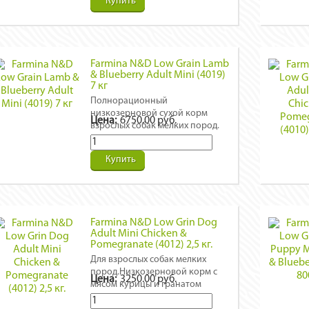
Купить
Farmina N&D Low Grain Lamb
& Blueberry Adult Mini (4019)
7 кг
Полнорационный
низкозерновой сухой корм
Цена:
6750.00 руб.
взрослых собак мелких пород.
Ягненок, черника, спельта, овес.
Купить
Farmina N&D Low Grin Dog
Adult Mini Chicken &
Pomegranate (4012) 2,5 кг.
Для взрослых собак мелких
пород.Низкозерновой корм с
Цена:
3250.00 руб.
мясом курицы и гранатом