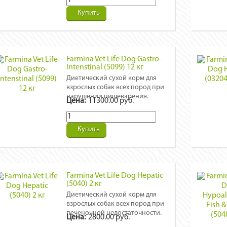
Купить
Farmina Vet Life Dog Gastro-
Intenstinal (5099) 12 кг
Диетический сухой корм для
взрослых собак всех пород при
нарушении пищеварения.
Цена:
11300.00 руб.
Купить
Farmina Vet Life Dog Hepatic
(5040) 2 кг
Диетический сухой корм для
взрослых собак всех пород при
печеночной недостаточности.
Цена:
2800.00 руб.