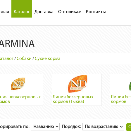
вная
Каталог
Доставка
Оптовикам
Контакты
ARMINA
аталог
/
Собаки
/
Сухие корма
ния низкозерновых
Линия беззерновых
Линия бе
рмов
кормов (Тыква)
кормов
орировать по:
Порядок: