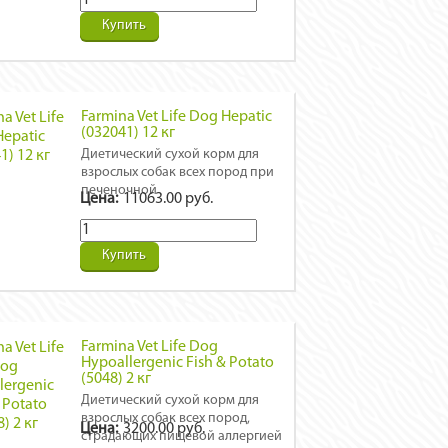
Купить
Farmina Vet Life Dog Hepatic
(032041) 12 кг
Диетический сухой корм для
взрослых собак всех пород при
печеночной
Цена:
11063.00 руб.
недостаточности.Товар под
заказ за 7 дней до доставки.
Купить
Farmina Vet Life Dog
Hypoallergenic Fish & Potato
(5048) 2 кг
Диетический сухой корм для
взрослых собак всех пород,
Цена:
3200.00 руб.
страдающих пищевой аллергией