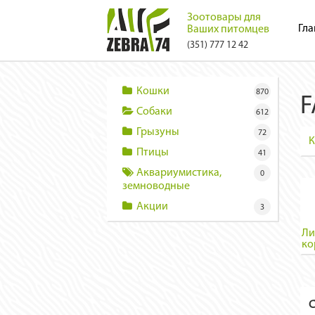
Зоотовары для
Гла
Ваших питомцев
(351) 777 12 42
Кошки
870
F
Собаки
612
Грызуны
72
К
Птицы
41
Аквариумистика,
0
земноводные
Акции
3
Ли
ко
С