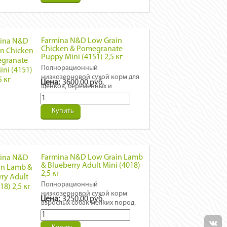
Farmina N&D Low Grain
Chicken & Pomegranate
Puppy Mini (4151) 2,5 кг
Полнорационный
низкозерновой сухой корм для
Цена:
3600.00 руб.
щенков, беременных и
кормящих собак мелких пород.
Курица, гранат, спельта, овес.
Купить
Farmina N&D Low Grain Lamb
& Blueberry Adult Mini (4018)
2,5 кг
Полнорационный
низкозерновой сухой корм
Цена:
3250.00 руб.
взрослых собак мелких пород.
Ягненок, черника, спельта, овес.