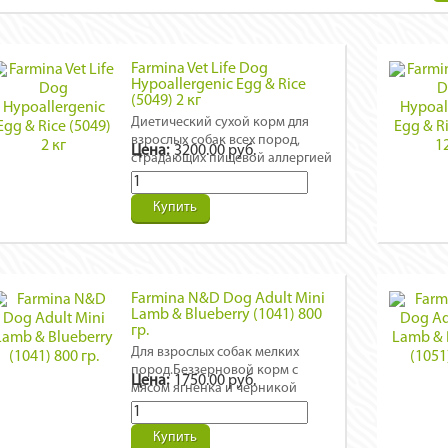
Farmina Vet Life Dog
Hypoallergenic Egg & Rice
(5049) 2 кг
Диетический сухой корм для
взрослых собак всех пород,
Цена:
3200.00 руб.
страдающих пищевой аллергией
или пищевой
непереносимостью.
Купить
Farmina N&D Dog Adult Mini
Lamb & Blueberry (1041) 800
гр.
Для взрослых собак мелких
пород.Беззерновой корм с
Цена:
1750.00 руб.
мясом ягненка и черникой
Купить