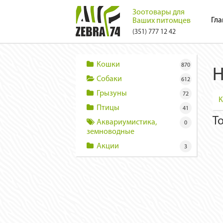
Зоотовары для
Гла
Ваших питомцев
(351) 777 12 42
Кошки
870
Н
Собаки
612
Грызуны
72
К
Птицы
41
Т
Аквариумистика,
0
земноводные
Акции
3