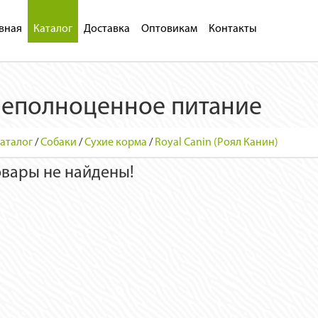
вная
Каталог
Доставка
Оптовикам
Контакты
еполноценное питание
аталог
/
Собаки
/
Сухие корма
/
Royal Canin (Роял Канин)
овары не найдены!