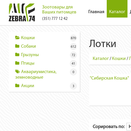
Зоотовары для
Главная
Каталог
Ваших питомцев
(351) 777 12 42
Кошки
870
Лотки
Собаки
612
Грызуны
72
Каталог
/
Кошки
/
Птицы
41
Аквариумистика,
0
земноводные
"Сибирская Кошка"
Акции
3
Сорировать по: