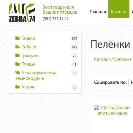
Зоотовары для
Главная
Каталог
Ваших питомцев
(351) 777 12 42
Кошки
870
Пелёнки
Собаки
612
Грызуны
72
Каталог
/
Собаки
/
Птицы
41
Аквариумистика,
0
земноводные
Сорировать по:
Акции
3