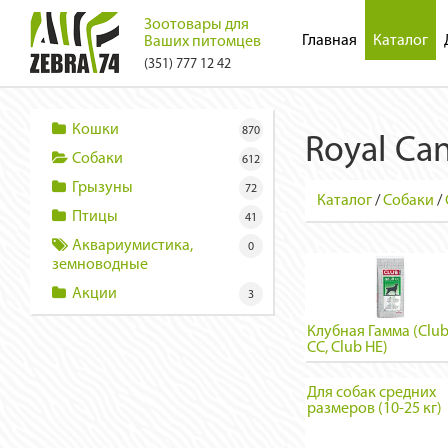
Зоотовары для
Главная
Каталог
Ваших питомцев
(351) 777 12 42
Кошки
870
Royal Ca
Собаки
612
Грызуны
72
Каталог
/
Собаки
/
Птицы
41
Аквариумистика,
0
земноводные
Акции
3
Клубная Гамма (Clu
CC, Club HE)
Для собак средних
размеров (10-25 кг)