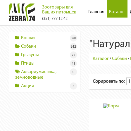
Зоотовары для
Главная
Каталог
Ваших питомцев
(351) 777 12 42
Кошки
870
"Натурал
Собаки
612
Грызуны
72
Каталог
/
Собаки
/
Птицы
41
Аквариумистика,
0
земноводные
Сорировать по:
Акции
3