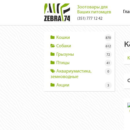
Зоотовары для
Гла
Ваших питомцев
(351) 777 12 42
Кошки
870
к
Собаки
612
Грызуны
72
К
Птицы
41
Аквариумистика,
0
земноводные
С
Акции
3