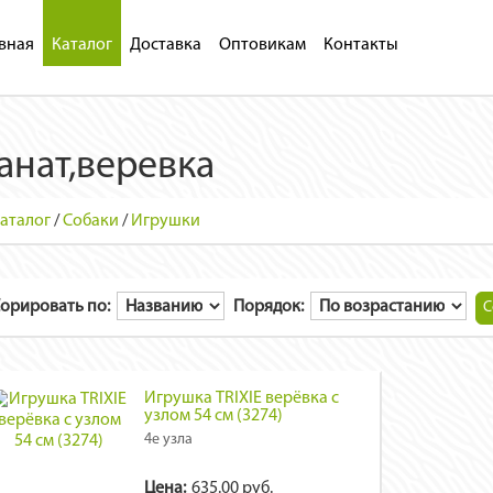
вная
Каталог
Доставка
Оптовикам
Контакты
анат,веревка
аталог
/
Собаки
/
Игрушки
орировать по:
Порядок:
Игрушка TRIXIE верёвка с
узлом 54 см (3274)
4е узла
Цена:
635.00 руб.