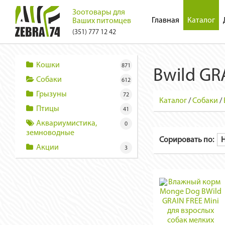
Зоотовары для
Главная
Каталог
Ваших питомцев
(351) 777 12 42
Кошки
871
Bwild GR
Собаки
612
Грызуны
72
Каталог
/
Собаки
/
Птицы
41
Аквариумистика,
0
земноводные
Сорировать по:
Акции
3