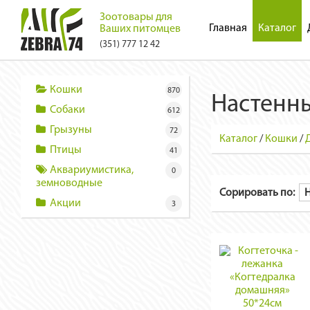
Зоотовары для
Главная
Каталог
Ваших питомцев
(351) 777 12 42
Кошки
870
Настенн
Собаки
612
Грызуны
72
Каталог
/
Кошки
/
Птицы
41
Аквариумистика,
0
земноводные
Сорировать по:
Акции
3