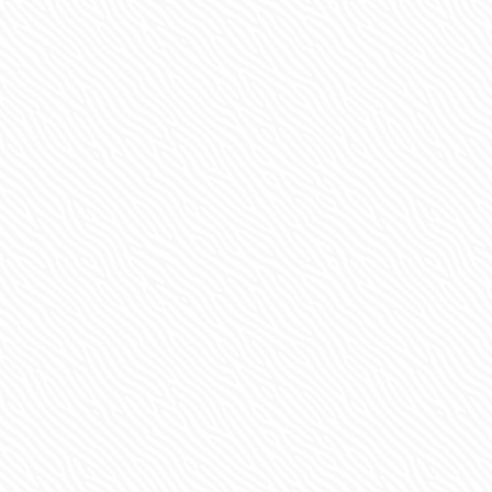
множество фактор
помнить, что миск
текстурных свойст
внимание при выб
·
количество 
купить цел
·
материал, и
·
форму издел
посуды с н
·
практичнос
Купить миску и ко
магазине
ZEBRA
74
пользователя поя
Помимо ознакомит
кошек, чтобы отче