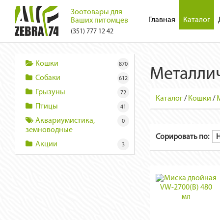
Зоотовары для
Главная
Каталог
Ваших питомцев
(351) 777 12 42
Кошки
870
Металли
Собаки
612
Грызуны
72
Каталог
/
Кошки
/
Птицы
41
Аквариумистика,
0
земноводные
Сорировать по:
Акции
3