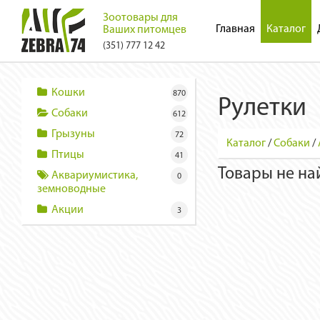
Зоотовары для
Главная
Каталог
Ваших питомцев
(351) 777 12 42
Кошки
870
Рулетки
Собаки
612
Грызуны
72
Каталог
/
Собаки
/
Птицы
41
Товары не на
Аквариумистика,
0
земноводные
Акции
3