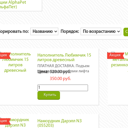
ции AlphaPet
льфаПет)
орировать по:
Порядок:
кция
Наполнитель Любимчик 15
Акция
литров древесный
ПЛАТНАЯ ДОСТАВКА. Подъем
товара при отсутствии лифта
Цена:
520.00 руб.
свыше 4-х пакетов.
350.00 руб.
Купить
кция
Намордник Дарэлл N3
(055203)