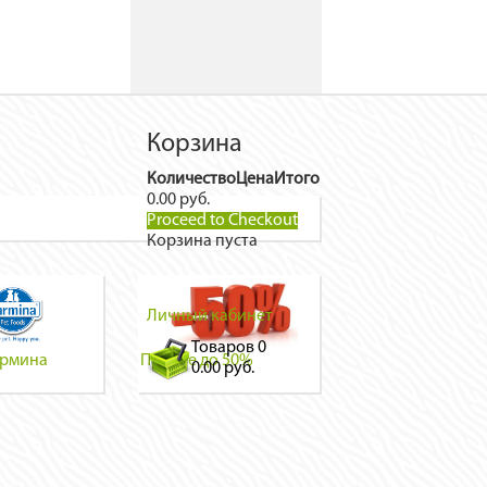
Корзина
Количество
Цена
Итого
0.00 руб.
Proceed to Checkout
Корзина пуста
Личный кабинет
Товаров
0
армина
Прочее до 50%
0.00 руб.