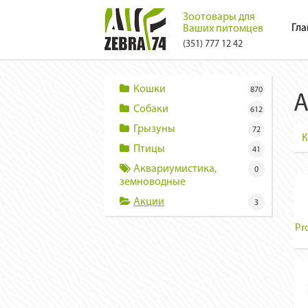
Зоотовары для
Гла
Ваших питомцев
(351) 777 12 42
Кошки
870
А
Собаки
612
Грызуны
72
К
Птицы
41
Аквариумистика,
0
земноводные
Акции
3
Pr