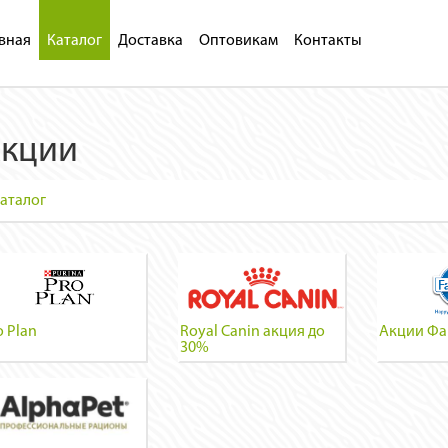
вная
Каталог
Доставка
Оптовикам
Контакты
кции
аталог
o Plan
Royal Canin акция до
Акции Ф
30%