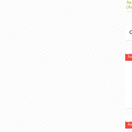
Ак
(А
С
А
А