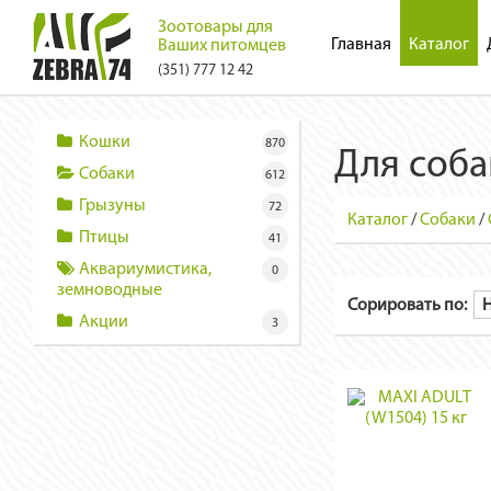
Зоотовары для
Главная
Каталог
Ваших питомцев
(351) 777 12 42
Кошки
870
Для соба
Собаки
612
Грызуны
72
Каталог
/
Собаки
/
Птицы
41
Аквариумистика,
0
земноводные
Сорировать по:
Акции
3