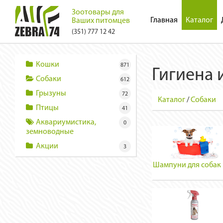
Зоотовары для
Главная
Каталог
Ваших питомцев
(351) 777 12 42
Кошки
871
Гигиена 
Собаки
612
Грызуны
72
Каталог
/
Собаки
Птицы
41
Аквариумистика,
0
земноводные
Акции
3
Шампуни для собак