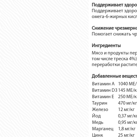
Поддерживает здоро
Поддерживает здоров
oмега-6-жирных кис
Снижение чрезмерно
Помогает снижать ч
Ингредиенты
Мясо и продукты пер
том числе треска 4%
переработки растите
Добавленные вещес
Витамин А
1040 МЕ/
Витамин D3
145 МЕ/к
Витамин Е
250 МЕ/к
Таурин
470 мг/кг
Железо
12 мг/кг
Йод
0,37 мг/к
Медь
0,95 мг/к
Марганец
1,8 мг/кг
Цинк
25 мг/кг