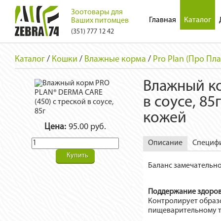
Зоотовары для
Главная
Каталог
Ваших питомцев
(351) 777 12 42
Каталог
/
Кошки
/
Влажные корма
/
Pro Plan (Про Пла
Влажный ко
в соусе, 8
кожей
Цена:
95.00 руб.
Описание
Специф
Купить
Баланс замечательно
Поддержание здоро
Контролирует образ
пищеварительному т