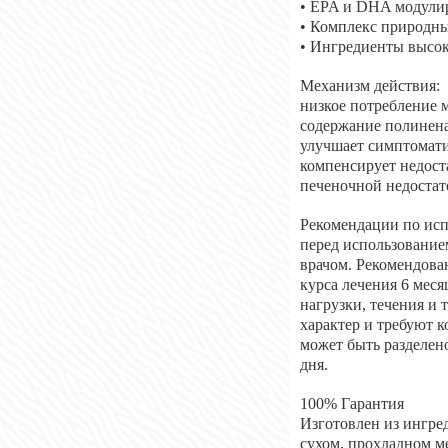
• EPA и DHA модули
• Комплекс природны
• Ингредиенты высок
Механизм действия:
низкое потребление 
содержание полинена
улучшает симптомати
компенсирует недост
печеночной недостат
Рекомендации по ис
перед использование
врачом. Рекомендова
курса лечения 6 меся
нагрузки, течения и 
характер и требуют 
может быть разделено
дня.
100% Гарантия
Изготовлен из ингре
сухом, прохладном ме