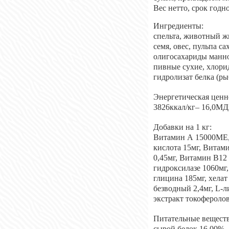
Вес нетто, срок годн
Ингредиенты:
спельта, животный жи
семя, овес, пульпа с
олигосахариды манноз
пивные сухие, хлори
гидролизат белка (р
Энергетическая ценн
3826ккал/кг– 16,0МД
Добавки на 1 кг:
Витамин А 15000МЕ,
кислота 15мг, Витами
0,45мг, Витамин В12 
гидроксилазе 1060мг,
глицина 185мг, хела
безводный 2,4мг, L-
экстракт токофероло
Питательные веществ
сырой белок 16,00%