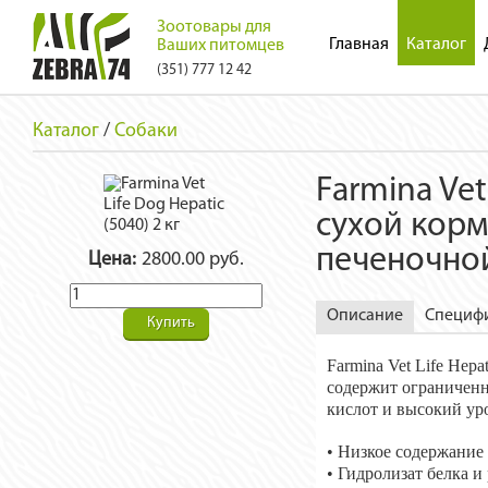
Зоотовары для
Главная
Каталог
Ваших питомцев
(351) 777 12 42
Каталог
/
Собаки
Farmina Vet
сухой корм
печеночной
Цена:
2800.00 руб.
Описание
Специф
Купить
Farmina Vet Life Hep
содержит ограниченн
кислот и высокий ур
• Низкое содержание
• Гидролизат белка 