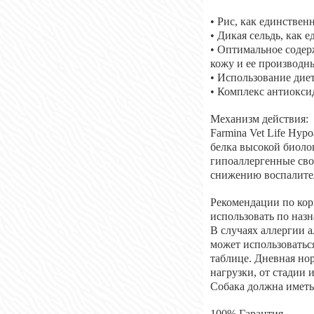
• Рис, как единствен
• Дикая сельдь, как
• Оптимальное содер
кожу и ее производн
• Использование дие
• Комплекс антиокси
Механизм действия:
Farmina Vet Life Hyp
белка высокой биоло
гипоаллергенные св
снижению воспалител
Рекомендации по ко
использовать по назн
В случаях аллергии 
может использоватьс
таблице. Дневная но
нагрузки, от стадии 
Собака должна иметь
100% Гарантия