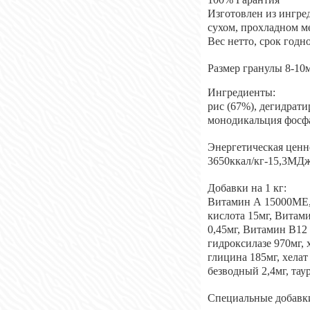
Изготовлен из ингре
сухом, прохладном ме
Вес нетто, срок годн
Размер гранулы 8-10
Ингредиенты:
рис (67%), дегидрати
монодикальция фосфат
Энергетическая ценн
3650ккал/кг-15,3МДж
Добавки на 1 кг:
Витамин А 15000МЕ,
кислота 15мг, Витами
0,45мг, Витамин В12 
гидроксилазе 970мг, 
глицина 185мг, хела
безводный 2,4мг, тау
Специальные добавк