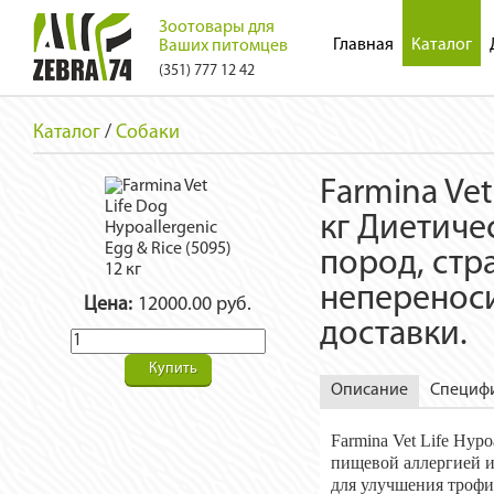
Зоотовары для
Главная
Каталог
Ваших питомцев
(351) 777 12 42
Каталог
/
Собаки
Farmina Vet
кг Диетиче
пород, ст
непереноси
Цена:
12000.00 руб.
доставки.
Купить
Описание
Специф
Farmina Vet Life Hyp
пищевой аллергией и
для улучшения трофи